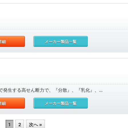
詳細
メーカー製品一覧
発生する高せん断力で、『分散』、『乳化』、...
詳細
メーカー製品一覧
1
2
次へ »