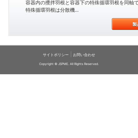
容器内の攪拌羽根と容器下の特殊循環羽根を同軸
特殊循環羽根は分散機...
製
|
サイトポリシー
お問い合わせ
Copyright © JSPME. All Rights Reserved.