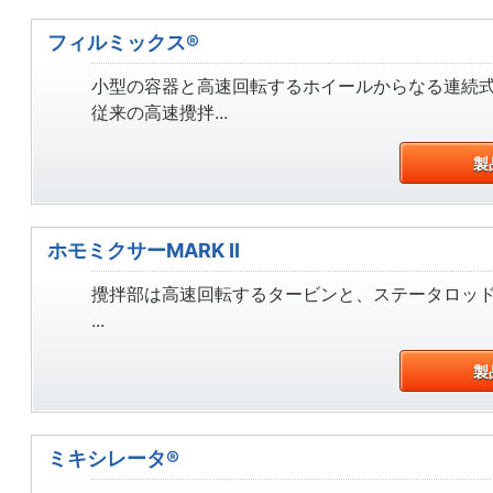
フィルミックス®
小型の容器と高速回転するホイールからなる連続
従来の高速攪拌...
製
ホモミクサーMARK II
攪拌部は高速回転するタービンと、ステータロッ
...
製
ミキシレータ®