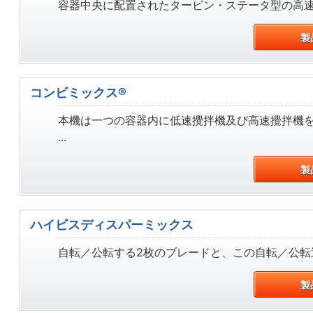
容器中央に配置されたタービン・ステータ型の高速乳
製
コンビミックス®
本機は一つの容器内に低速攪拌機及び高速攪拌機
...
製
ハイビスディスパーミックス
自転／公転する2枚のブレードと、この自転／公転運
製