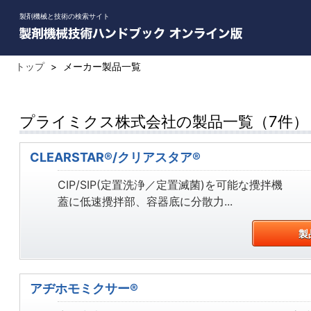
製剤機械と技術の検索サイト
トップ
>
メーカー製品一覧
プライミクス株式会社の製品一覧（7件）
CLEARSTAR®/クリアスタア®
CIP/SIP(定置洗浄／定置滅菌)を可能な攪拌機
蓋に低速攪拌部、容器底に分散力...
製
アヂホモミクサー®