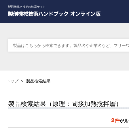
製剤機械と技術の検索サイト
トップ
>
製品検索結果
製品検索結果（原理：間接加熱撹拌層）
2件
が見