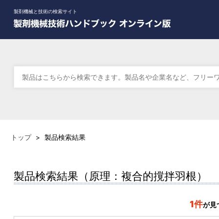
製剤機械と技術の検索サイト
トップ
>
製品検索結果
製品検索結果（原理：複合的撹拌羽根）
1件
が見