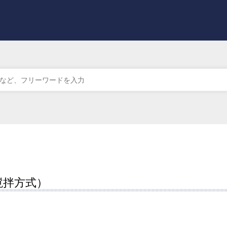
撹拌方式）