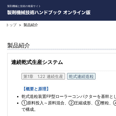
製剤機械と技術の検索サイト
トップ
>
製品紹介
製品紹介
連続乾式生産システム
第1章 1.22 連続生産
乾式連続造粒
【概要と原理】
乾式造粒装置FP型ローラーコンパクターを基幹と
①原料投入～原料混合、②圧縮成形、③整粒、
で構成。