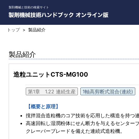
製剤機械と技術の検索サイト
トップ
>
製品紹介
製品紹介
造粒ユニットCTS-MG100
第1章 1.22 連続生産
1軸高剪断式混合(連続)
【概要と原理】
撹拌混合造粒機のコア技術を応用した構造を持つ
高速回転し湿潤粉体にせん断力を与えるセンター
クレーパーブレードを備えた連続式造粒機。