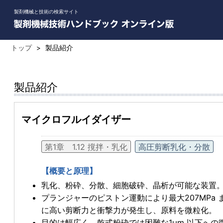
製剤機械と技術の検索サイト
トップ
>
製品紹介
製品紹介
マイクロフルイダイザー
第1章 1.12 撹拌・乳化
高圧剪断乳化・分散
【概要と原理】
乳化、粉砕、分散、細胞破砕、晶析が可能な装置
プランジャーのピストン運動により最大207MPa
に高い剪断力と衝撃力が発生し、原料を微粒化。
目的は幅広く、乾式粉砕では困難な1μm 以下へ