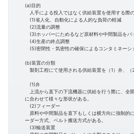
(a)目的
人手による投入ではなく供給装置を使用する際の
(1)省人化、自動化による人的な負荷の軽減
(2)流量の調整
(3)ホッパーにためるなど原材料や中間製品をバ
(4)生産の終点調整
(5)密閉性・気密性の確保によるコンタミネーシ
(b)装置の分類
製剤工程にて使用される供給装置を（1）弁、（
(1)弁
上流から直下の下流機器に供給を行う際に、全開
に合わせて様々な形状がある。
(2)フィーダー
原料や中間製品を直下もしくは横方向に強制的に
ーダー方式、ベルト搬送方式がある。
(3)輸送装置