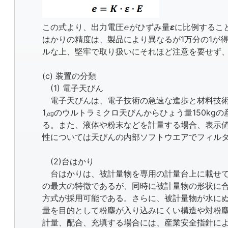
この式より、出力電圧
℮
がひずみ量
ε
に比例するこ
はかりの精度は、製品により異なるが1万分の1が
ルな上、堅牢で取り扱いにそれほど注意を要せず
(c) 装置の分類
(1) 電子天びん
電子天びんは、電子技術の急速な進歩と材料技術
1㎍のウルトラミクロ天びんからひょう量150k
る。また、液体や粉末などを計量する場合、表示
性については天びんの内部ソフトウエアでフィル
(2)台はかり
台はかりは、被計量物を専用の計量台上に載せて
の最大の特徴であるが、同時に被計量物の形状に
方式が採用可能である。さらに、被計量物が水に
量を目的として粉塵が入り込みにくい構造や対粉
計量、配合、充填する場合には、産業安全指針に