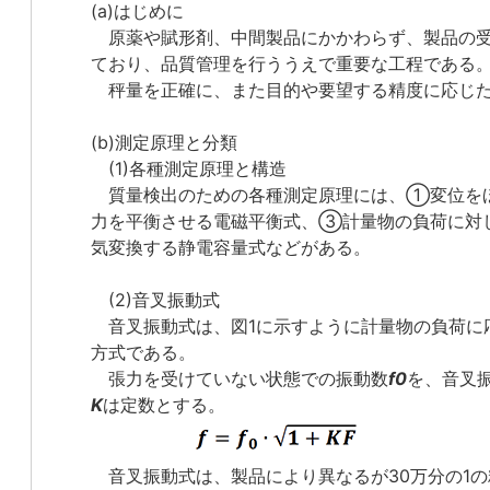
(a)はじめに
原薬や賦形剤、中間製品にかかわらず、製品の受
ており、品質管理を行ううえで重要な工程である
秤量を正確に、また目的や要望する精度に応じた
(b)測定原理と分類
(1)各種測定原理と構造
質量検出のための各種測定原理には、①変位をほ
力を平衡させる電磁平衡式、③計量物の負荷に対
気変換する静電容量式などがある。
(2)音叉振動式
音叉振動式は、図1に示すように計量物の負荷に
方式である。
張力を受けていない状態での振動数
f0
を、音叉
K
は定数とする。
音叉振動式は、製品により異なるが30万分の1の