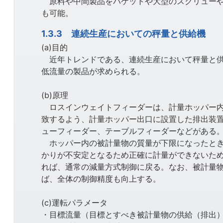
原料や中間製品をバケットや大型のスクリューや
も可能。
1.3.3 連続生産においての秤量と供給機
(a)目的
近年トレンドである、連続生産において秤量と供
低流量の製品が求められる。
(b)原理
ロスインウェイトフィーダーは、計量ホッパー内
致するよう、計量ホッパー出口に設置した排出装
ューフィーダー、テーブルフィーダーなどがある
ホッパー内の被計量物の質量が下限になったとき
かりが不安定となるため正確に計量ができないた
れば、通常の減量方式制御に戻る。なお、被計量
ば、全体の制御精度も向上する。
(c)運転パラメータ
・目標流量（目標とすべき被計量物の供給（排出