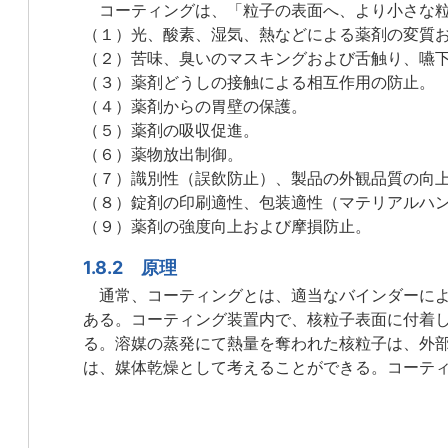
コーティングは、「粒子の表面へ、より小さな粒
（１）光、酸素、湿気、熱などによる薬剤の変質
（２）苦味、臭いのマスキングおよび舌触り、嚥
（３）薬剤どうしの接触による相互作用の防止。
（４）薬剤からの胃壁の保護。
（５）薬剤の吸収促進。
（６）薬物放出制御。
（７）識別性（誤飲防止）、製品の外観品質の向
（８）錠剤の印刷適性、包装適性（マテリアルハ
（９）薬剤の強度向上および摩損防止。
1.8.2 原理
通常、コーティングとは、適当なバインダーによ
ある。コーティング装置内で、核粒子表面に付着
る。溶媒の蒸発にて熱量を奪われた核粒子は、外
は、媒体乾燥として考えることができる。コーテ