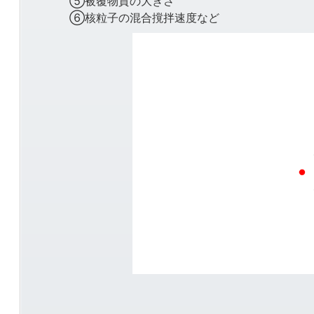
⑤被覆物質の大きさ
⑥核粒子の混合撹拌速度など