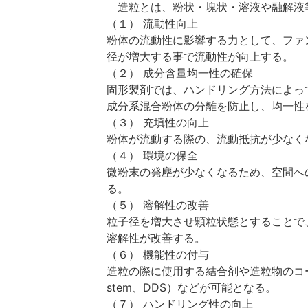
造粒とは、粉状・塊状・溶液や融解液
（１） 流動性向上
粉体の流動性に影響する力として、ファ
径が増大する事で流動性が向上する。
（２） 成分含量均一性の確保
固形製剤では、ハンドリング方法によっ
成分系混合粉体の分離を防止し、均一性
（３） 充填性の向上
粉体が流動する際の、流動抵抗が少なく
（４） 環境の保全
微粉末の発塵が少なくなるため、空間へ
る。
（５） 溶解性の改善
粒子径を増大させ顆粒状態とすることで
溶解性が改善する。
（６） 機能性の付与
造粒の際に使用する結合剤や造粒物のコーテ
stem、DDS）などが可能となる。
（７） ハンドリング性の向上