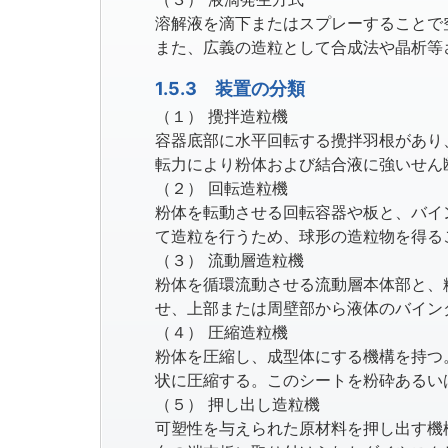
溶解液を滴下またはスプレーすることで
また、広義の造粒として合成法や晶析等
1.5.3 装置の分類
（１） 攪拌造粒機
容器底部に水平回転する攪拌羽根があり
転力により粉体および結合液に強いせん
（２） 回転造粒機
粉体を転動させる回転容器や板と、バイ
て造粒を行うため、球形の造粒物を得る
（３） 流動層造粒機
粉体を循環流動させる流動層本体部と、
せ、上部または周壁部から液体のバイン
（４） 圧縮造粒機
粉体を圧縮し、成型体にする機構を持つ
状に圧縮する。このシートを粉砕あるい
（５） 押し出し造粒機
可塑性を与えられた原材料を押し出す機