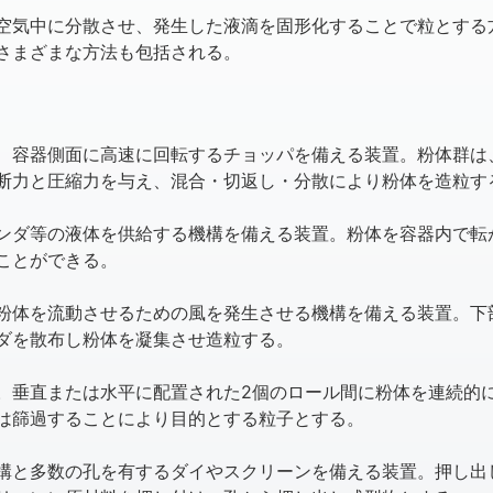
空気中に分散させ、発生した液滴を固形化することで粒とする
さまざまな方法も包括される。
、容器側面に高速に回転するチョッパを備える装置。粉体群は
断力と圧縮力を与え、混合・切返し・分散により粉体を造粒す
ンダ等の液体を供給する機構を備える装置。粉体を容器内で転
ことができる。
粉体を流動させるための風を発生させる機構を備える装置。下
ダを散布し粉体を凝集させ造粒する。
。垂直または水平に配置された2個のロール間に粉体を連続的
は篩過することにより目的とする粒子とする。
構と多数の孔を有するダイやスクリーンを備える装置。押し出