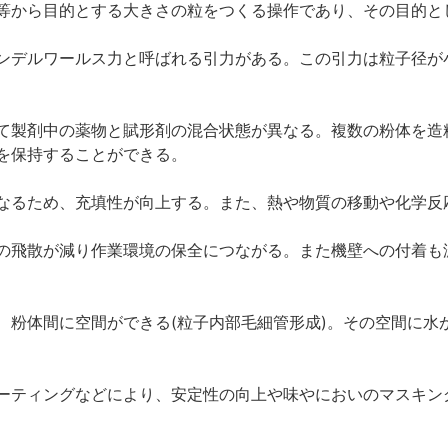
等から目的とする大きさの粒をつくる操作であり、その目的と
ンデルワールス力と呼ばれる引力がある。この引力は粒子径が
て製剤中の薬物と賦形剤の混合状態が異なる。複数の粉体を造
を保持することができる。
なるため、充填性が向上する。また、熱や物質の移動や化学反
の飛散が減り作業環境の保全につながる。また機壁への付着も
、粉体間に空間ができる(粒子内部毛細管形成)。その空間に水
ィングなどにより、安定性の向上や味やにおいのマスキング、薬効発