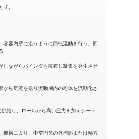
方式。
、容器内壁に沿うように回転運動を行う。回
る。
がしながらバインダを散布し凝集を発生させ
部から気流を送り流動層内の粉体を流動化さ
に供給し、ロールから高い圧力を加えシート
し機構により、中空円筒の外周部または軸方