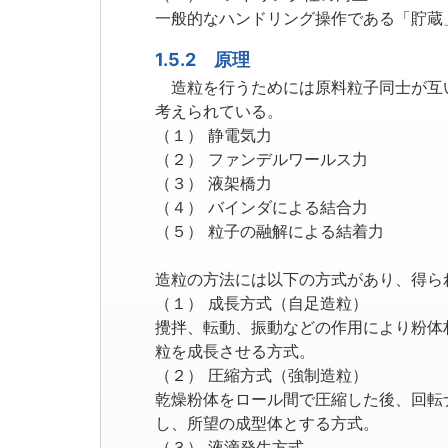
一般的なハンドリング操作である「貯蔵
1.5.2 原理
造粒を行うためには原料粒子同士が互い
考えられている。
（１） 静電気力
（２） ファンデルワールス力
（３） 液架橋力
（４） バインダによる結合力
（５） 粒子の融解による結着力
造粒の方法には以下の方式があり、得ら
（１） 成長方式（自足造粒）
攪拌、転動、振動などの作用により粉体
粒を成長させる方式。
（２） 圧縮方式（強制造粒）
乾燥粉体をロール間で圧縮した後、回転
し、所望の成型体とする方式。
（３） 液滴発生方式