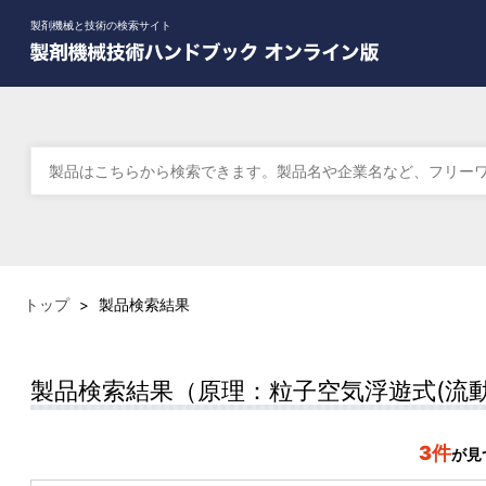
製剤機械と技術の検索サイト
トップ
>
製品検索結果
製品検索結果（原理：粒子空気浮遊式(流動
3件
が見