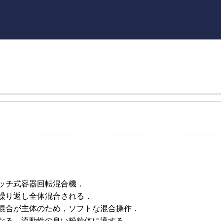
ッチ式容器回転混合機．
繰り返し全体混合される．
混合が主体のため，ソフトな混合操作．
なる．流動性の良い粉粒体に適する．