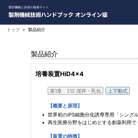
製剤機械と技術の検索サイト
トップ
>
製品紹介
製品紹介
培養装置HiD4×4
第1章 1.12 撹拌・乳化
上下動式
【概要と原理】
世界初のiPS細胞分化誘導専用「シング
再生医療分野をはじめとする創薬利用で「
【装置の特徴】