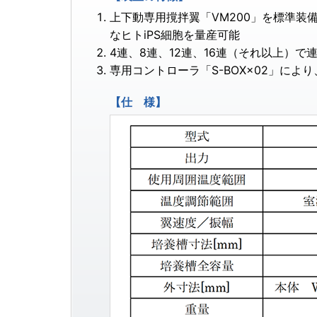
上下動専用撹拌翼「VM200」を標準
なヒトiPS細胞を量産可能
4連、8連、12連、16連（それ以上）
専用コントローラ「S-BOX×02」によ
【仕 様】