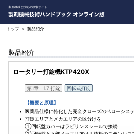
製剤機械と技術の検索サイト
トップ
>
製品紹介
製品紹介
ロータリー打錠機KTP420X
第1章 1.7 打錠
回転式打錠
【概要と原理】
医薬品仕様に特化した完全クローズのベローシス
打錠エリアとメカエリアの区分けを
①回転盤カバーはラビリンスシールで接続
②回転盤と下部メカエリアは１枚板のステンレス