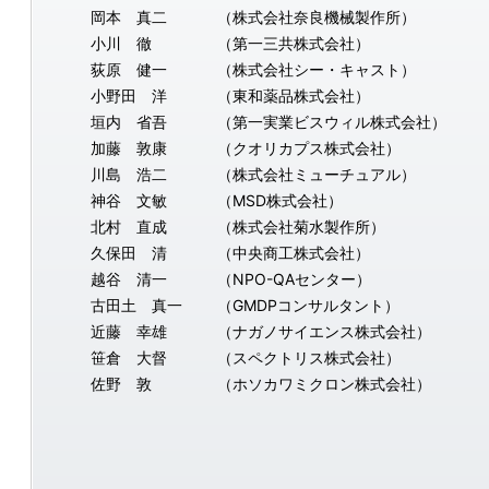
岡本 真二
（株式会社奈良機械製作所）
小川 徹
（第一三共株式会社）
荻原 健一
（株式会社シー・キャスト）
小野田 洋
（東和薬品株式会社）
垣内 省吾
（第一実業ビスウィル株式会社）
加藤 敦康
（クオリカプス株式会社）
川島 浩二
（株式会社ミューチュアル）
神谷 文敏
（MSD株式会社）
北村 直成
（株式会社菊水製作所）
久保田 清
（中央商工株式会社）
越谷 清一
（NPO-QAセンター）
古田土 真一
（GMDPコンサルタント）
近藤 幸雄
（ナガノサイエンス株式会社）
笹倉 大督
（スペクトリス株式会社）
佐野 敦
（ホソカワミクロン株式会社）