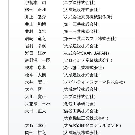
伊勢本 司
（ニプロ株式会社）
磯部 正和
（大成建設株式会社）
井上 皓介
（株式会社奈良機械製作所）
井上 和博
（第一三共株式会社）
井村 直希
（第一三共株式会社）
岩崎 竜之
（第一三共エスファ株式会社）
岩村 卓嗣
（大成建設株式会社）
潮田 江次
（株式会社SKAN JAPAN）
鵜野澤 一臣
（フロイント産業株式会社）
榎本 康孝
（みづほ工業株式会社）
榎本 大樹
（大成建設株式会社）
大井 宏志
（ノバルティスファーマ株式会社）
大内 晋一
（大成建設株式会社）
大川 寛正
（ニプロ株式会社）
大志摩 三秋
（創包工学研究会）
太田 正人
（澁谷工業株式会社）
（大森機械工業株式会社）
大脇 孝行
（大脇製剤開発コンサルタント）
岡部 裕之
（大成建設株式会社）