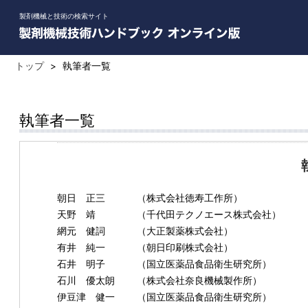
製剤機械と技術の検索サイト
トップ
>
執筆者一覧
執筆者一覧
朝日 正三
（株式会社徳寿工作所）
天野 靖
（千代田テクノエース株式会社）
網元 健詞
（大正製薬株式会社）
有井 純一
（朝日印刷株式会社）
石井 明子
（国立医薬品食品衛生研究所）
石川 優太朗
（株式会社奈良機械製作所）
伊豆津 健一
（国立医薬品食品衛生研究所）